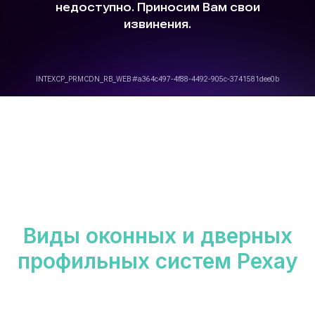
Виды оконных и дверных
профильных систем Рехау