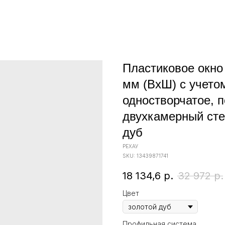
Пластиковое окн
мм (ВхШ) с учето
одностворчатое, п
двухкамерный сте
дуб
РЕХАУ
SKU:
13439871741
18 134,6
р.
32 972
р.
Цвет
Профильная система