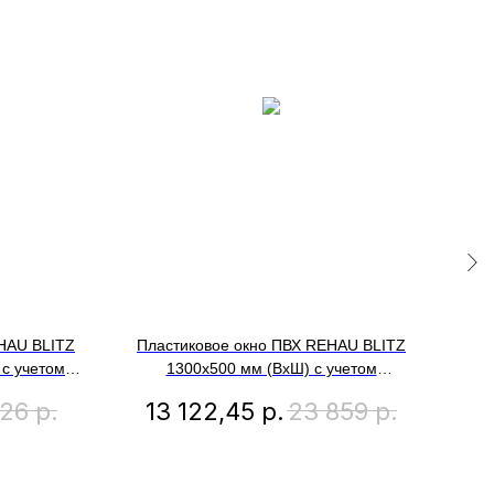
HAU BLITZ
Пластиковое окно ПВХ REHAU BLITZ
Пла
 с учетом
1300х500 мм (ВхШ) с учетом
 фрамуга,
подставочного профиля
626
р.
13 122,45
р.
23 859
р.
2
акет,
одностворчатое, поворотно-откидное
тре
наружи
правое, двухкамерный стеклопакет,
темный дуб снаружи