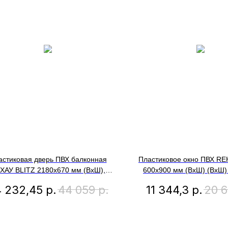
астиковая дверь ПВХ балконная
Пластиковое окно ПВХ RE
ХАУ BLITZ 2180х670 мм (ВхШ),
600x900 мм (ВхШ) (ВхШ)
вая, двухкамерный стеклопакет,
подставочного профиля,
 232,45
р.
44 059
р.
11 344,3
р.
20 
внешний цвет золотой дуб
двухкамерный стеклоп
антрацитово-серый с