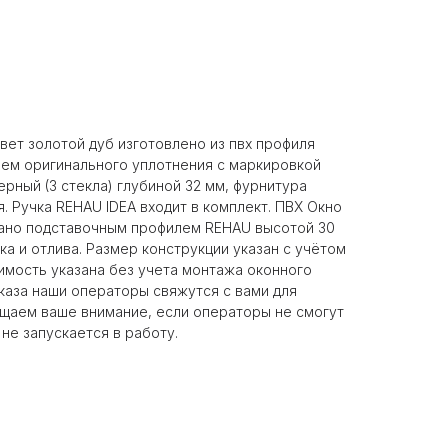
вет золотой дуб изготовлено из пвх профиля
ием оригинального уплотнения с маркировкой
рный (3 стекла) глубиной 32 мм, фурнитура
. Ручка REHAU IDEA входит в комплект. ПВХ Окно
ано подставочным профилем REHAU высотой 30
а и отлива. Размер конструкции указан c учётом
имость указана без учета монтажа оконного
каза наши операторы свяжутся с вами для
щаем ваше внимание, если операторы не смогут
 не запускается в работу.