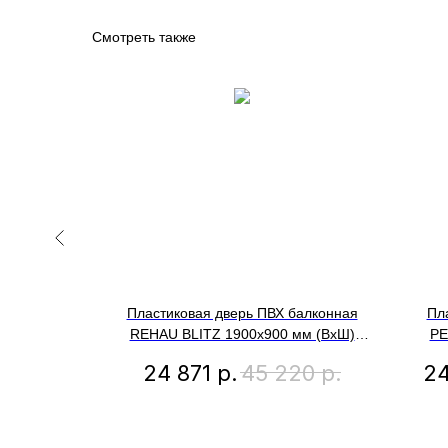
Смотреть также
ХАУ BLITZ
Пластиковая дверь ПВХ балконная
Пл
учетом
REHAU BLITZ 1900х900 мм (ВхШ)
РЕ
иля,
правая, двухкамерный стеклопакет,
ле
04
р.
24 871
р.
45 220
р.
24
-откидное
темный дуб снаружи
ухкамерный
е