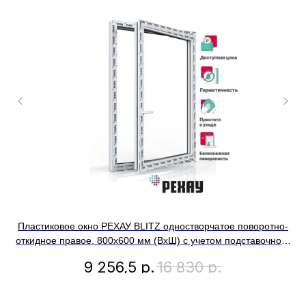
Пластиковое окно РЕХАУ BLITZ одностворчатое поворотно-
откидное правое, 800х600 мм (ВхШ) с учетом подставочного
пр
ное
профиля, двухкамерное, белое
9 256,5
р.
16 830
р.