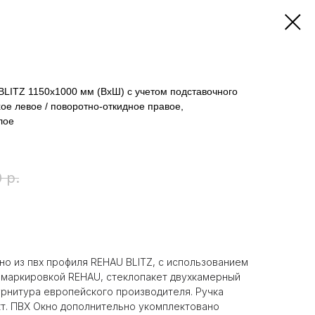
BLITZ 1150х1000 мм (ВхШ) с учетом подставочного
хое левое / поворотно-откидное правое,
лое
0
р.
но из пвх профиля REHAU BLITZ, с использованием
 маркировкой REHAU, стеклопакет двухкамерный
фурнитура европейского производителя. Ручка
кт. ПВХ Окно дополнительно укомплектовано