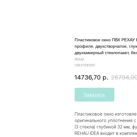
Пластиковое окно ПВХ РЕХАУ 
профиля, двухстворчатое, глу
двухкамерный стеклопакет, бе
РЕХАУ
13637091001
14736,70
р.
26794,0
Заказать
Пластиковое окно изготовле
оригинального уплотнения с
(3 стекла) глубиной 32 мм, 
REHAU IDEA входит в компле