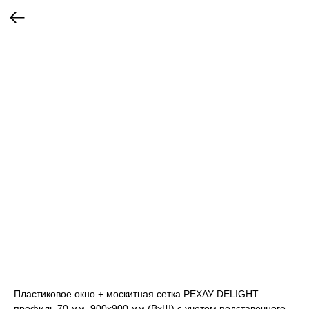
Пластиковое окно + москитная сетка РЕХАУ DELIGHT
профиль 70 мм, 900х900 мм (ВхШ) с учетом подставочного