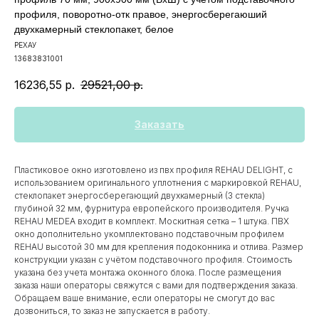
профиля, поворотно-отк правое, энергосберегаюший
двухкамерный стеклопакет, белое
РЕХАУ
13683831001
16236,55
р.
29521,00
р.
Заказать
Пластиковое окно изготовлено из пвх профиля REHAU DELIGHT, с
использованием оригинального уплотнения с маркировкой REHAU,
стеклопакет энергосберегающий двухкамерный (3 стекла)
глубиной 32 мм, фурнитура европейского производителя. Ручка
REHAU MEDEA входит в комплект. Москитная сетка – 1 штука. ПВХ
окно дополнительно укомплектовано подставочным профилем
REHAU высотой 30 мм для крепления подоконника и отлива. Размер
конструкции указан c учётом подставочного профиля. Стоимость
указана без учета монтажа оконного блока. После размещения
заказа наши операторы свяжутся с вами для подтверждения заказа.
Обращаем ваше внимание, если операторы не смогут до вас
дозвониться, то заказ не запускается в работу.