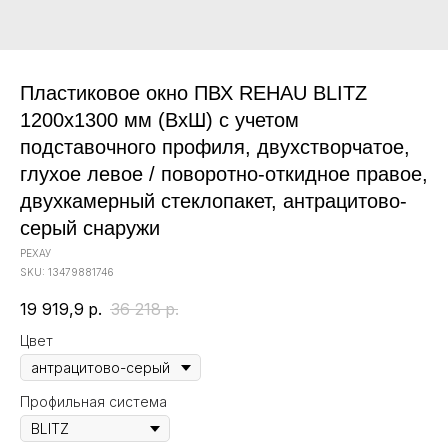
Пластиковое окно ПВХ REHAU BLITZ
1200х1300 мм (ВхШ) с учетом
подставочного профиля, двухстворчатое,
глухое левое / поворотно-откидное правое,
двухкамерный стеклопакет, антрацитово-
серый снаружи
РЕХАУ
SKU:
13479881746
19 919,9
р.
36 218
р.
Цвет
Профильная система