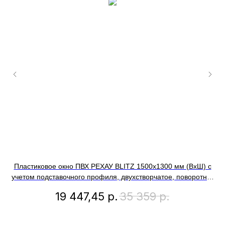
Пластиковое окно ПВХ РЕХАУ BLITZ 1500х1300 мм (ВхШ) с
учетом подставочного профиля, двухстворчатое, поворотно-
откидное левое / глухое правое, двухкамерный стеклопакет,
о
19 447,45
р.
35 359
р.
белое