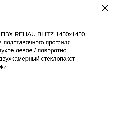
о ПВХ REHAU BLITZ 1400х1400
м подставочного профиля
лухое левое / поворотно-
 двухкамерный стеклопакет,
ужи