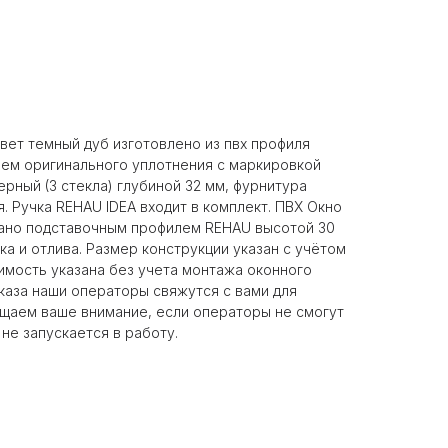
вет темный дуб изготовлено из пвх профиля
ием оригинального уплотнения с маркировкой
рный (3 стекла) глубиной 32 мм, фурнитура
. Ручка REHAU IDEA входит в комплект. ПВХ Окно
ано подставочным профилем REHAU высотой 30
а и отлива. Размер конструкции указан c учётом
имость указана без учета монтажа оконного
каза наши операторы свяжутся с вами для
щаем ваше внимание, если операторы не смогут
 не запускается в работу.