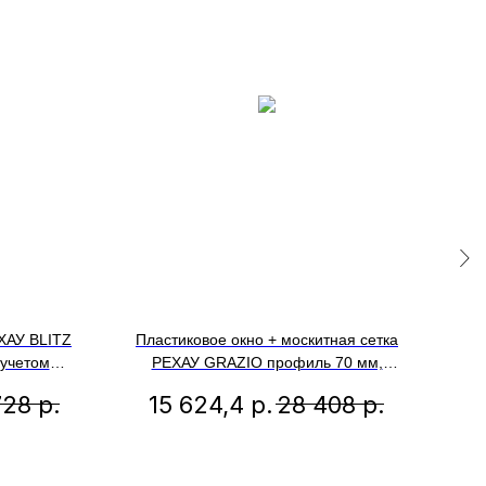
ХАУ BLITZ
Пластиковое окно + москитная сетка
Пл
 учетом
РЕХАУ GRAZIO профиль 70 мм,
иля,
1100х900 мм (ВхШ) с учетом
728
р.
15 624,4
р.
28 408
р.
о-откидное
подставочного профиля, поворотно-
одн
ухкамерный
отк правое, энергосберегаюший
ле
золотой дуб
двухкамерный стеклопакет, белое