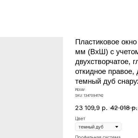
Пластиковое окн
мм (ВхШ) с учето
двухстворчатое, г
откидное правое,
темный дуб снар
РЕХАУ
SKU:
13470941742
23 109,9
р.
42 018
р.
Цвет
Профильная система