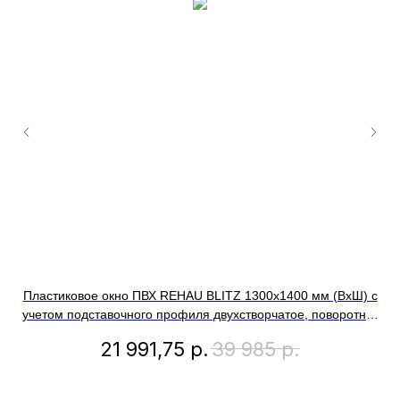
Пластиковое окно ПВХ REHAU BLITZ 1300х1400 мм (ВхШ) с
учетом подставочного профиля двухстворчатое, поворотно-
откидное левое / глухое правое, двухкамерный стеклопакет,
по
21 991,75
р.
39 985
р.
темный дуб снаружи