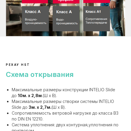
РЕХАУ HST
Схема открывания
Максимальные размеры конструкции INTELIO Slide
до
10м. х 2,8м
.(Ш х В).
Максимальные размеры створки системы INTELIO
Slide до
3м. х 2,7м.
(Ш х В).
Сопротивляемость ветровой нагрузке до класса В3
по DIN EN 12210.
Система уплотнения: двух контурная,уплотнения по
притворам.