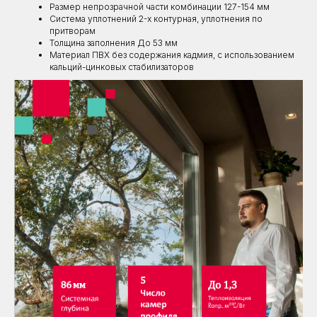
Размер непрозрачной части комбинации 127-154 мм
Система уплотнений 2-х контурная, уплотнения по
притворам
Толщина заполнения До 53 мм
Материал ПВХ без содержания кадмия, с использованием
кальций-цинковых стабилизаторов