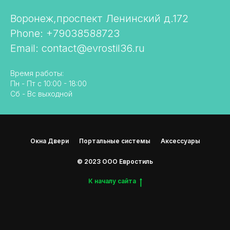
Воронеж,проспект Ленинский д.172
Phone: +79038588723
Email: contact@evrostil36.ru
Время работы:
Пн - Пт с 10:00 - 18:00
Cб - Вс выходной
Окна Двери
Портальные системы
Аксессуары
© 2023 ООО Евростиль
К началу сайта