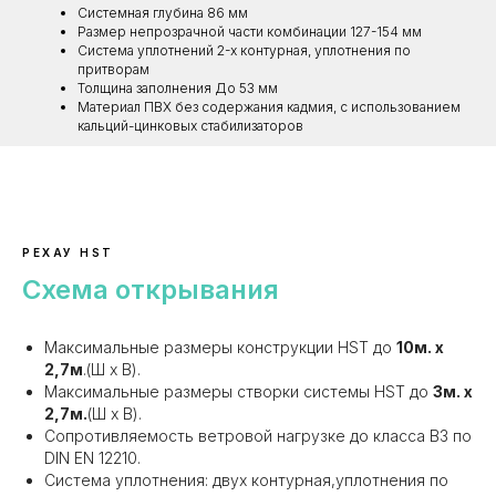
Системная глубина 86 мм
Размер непрозрачной части комбинации 127-154 мм
Система уплотнений 2-х контурная, уплотнения по
притворам
Толщина заполнения До 53 мм
Материал ПВХ без содержания кадмия, с использованием
кальций-цинковых стабилизаторов
РЕХАУ HST
Схема открывания
Максимальные размеры конструкции HST до
10м. х
2,7м
.(Ш х В).
Максимальные размеры створки системы HST до
3м. х
2,7м.
(Ш х В).
Сопротивляемость ветровой нагрузке до класса В3 по
DIN EN 12210.
Система уплотнения: двух контурная,уплотнения по