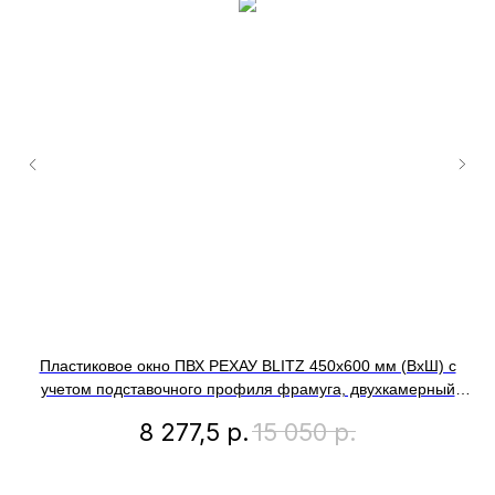
Пластиковое окно ПВХ РЕХАУ BLITZ 450x600 мм (ВхШ) с
учетом подставочного профиля фрамуга, двухкамерный
уч
стеклопакет, внешний цвет золотой дуб
о
8 277,5
р.
15 050
р.