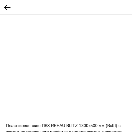
Пластиковое окно ПВХ REHAU BLITZ 1300х500 мм (ВхШ) с
учетом подставочного профиля одностворчатое, поворотно-