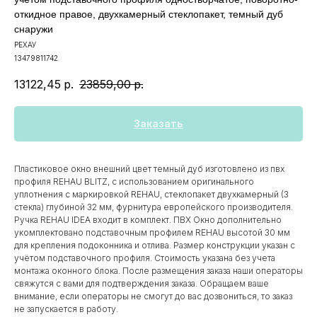
откидное правое, двухкамерный стеклопакет, темный дуб
снаружи
РЕХАУ
13479811742
13122,45
р.
23859,00
р.
Заказать
Пластиковое окно внешний цвет темный дуб изготовлено из пвх
профиля REHAU BLITZ, с использованием оригинального
уплотнения с маркировкой REHAU, стеклопакет двухкамерный (3
стекла) глубиной 32 мм, фурнитура европейского производителя.
Ручка REHAU IDEA входит в комплект. ПВХ Окно дополнительно
укомплектовано подставочным профилем REHAU высотой 30 мм
для крепления подоконника и отлива. Размер конструкции указан c
учётом подставочного профиля. Стоимость указана без учета
монтажа оконного блока. После размещения заказа наши операторы
свяжутся с вами для подтверждения заказа. Обращаем ваше
внимание, если операторы не смогут до вас дозвониться, то заказ
не запускается в работу.