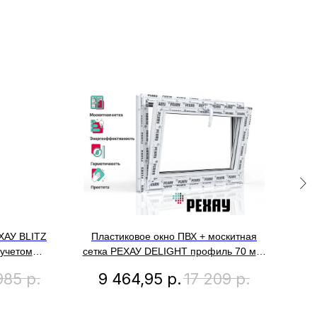
ХАУ BLITZ
Пластиковое окно ПВХ + москитная
Пл
 учетом
сетка РЕХАУ DELIGHT профиль 70 мм,
иля,
500x600 мм (ВхШ) с учетом
985
р.
9 464,95
р.
17 209
р.
о-откидное
подставочного профиля, фрамуга,
ухкамерный
энергосберегаюший двухкамерный
золотой дуб
стеклопакет, белое
д