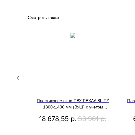
Смотреть также
ХАУ BLITZ
Пластиковое окно ПВХ РЕХАУ BLITZ
Пла
учетом
1300х1400 мм (ВхШ) с учетом
иля,
подставочного профиля,
п
731
р.
18 678,55
р.
33 961
р.
о-откидное
двухстворчатое, глухое левое /
дву
клопакет,
поворотно-откидное правое,
 дуб
двухкамерный стеклопакет, белое