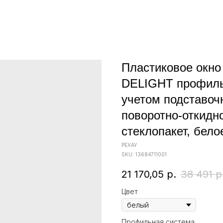
Пластиковое окно
DELIGHT профиль 
учетом подставоч
поворотно-откидн
стеклопакет, бело
РЕХАУ
SKU:
13684711001
21 170,05
р.
38 491
р
Цвет
Профильная система