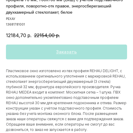
профиля, поворотно-отк правое, энергосберегаюший
двухкамерный стеклопакет, белое
РЕХАУ
13681781001
12184,70
р.
22154,00
р.
Заказать
Пластиковое окно изготовлено из пвх профиля REHAU DELIGHT, с
использованием оригинального уплотнения с маркировкой REHAU,
стеклопакет энергосберегающий двухкамерный (3 стекла)
глубиной 32 мм, фурнитура европейского производителя. Ручка
REHAU MEDEA входит в комплект. Москитная сетка – 1 штука. ПВХ
окно дополнительно укомплектовано подставочным профилем
REHAU высотой 30 мм для крепления подоконника и отлива. Размер
конструкции указан c учётом подставочного профиля. Стоимость
указана без учета монтажа оконного блока. После размещения
заказа наши операторы свяжутся с вами для подтверждения заказа.
Обращаем ваше внимание, если операторы не смогут до вас
дозвониться, то заказ не запускается в работу.