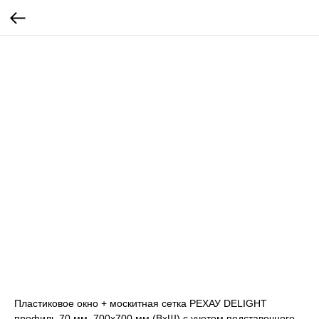
Пластиковое окно + москитная сетка РЕХАУ DELIGHT
профиль 70 мм, 700х700 мм (ВхШ) с учетом подставочного