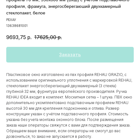
профиля, фрамуга, энергосберегаюший двухкамерный
стеклопакет, белое
РЕХАУ
13638681001
9693,75
р.
17625,00
р.
Заказать
Пластиковое окно изготовлено из пвх профиля REHAU GRAZIO, с
использованием оригинального уплотнения с маркировкой REHAU,
стеклопакет энергосберегающий двухкамерный (3 стекла)
глубиной 32 мм, фурнитура европейского производителя. Ручка
REHAU IDEA входит в комплект. Москитная сетка – 1 штука. ПВХ окно
дополнительно укомплектовано подставочным профилем REHAU
высотой 30 мм для крепления подоконника и отлива. Размер
конструкции указан c учётом подставочного профиля. Стоимость
указана без учета монтажа оконного блока. После размещения
заказа наши операторы свяжутся с вами для подтверждения заказа.
Обращаем ваше внимание, если операторы не смогут до вас
дозвониться, то заказ не запускается в работу.