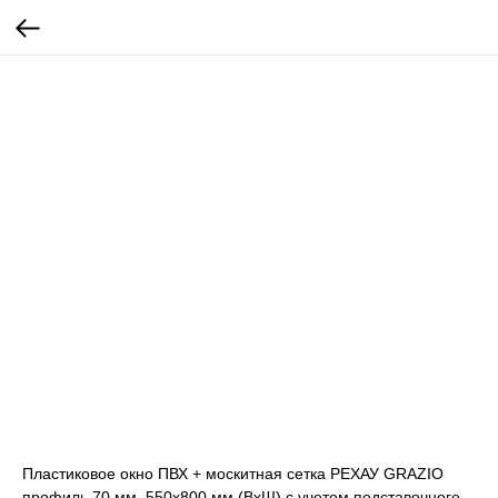
Пластиковое окно ПВХ + москитная сетка РЕХАУ GRAZIO
профиль 70 мм, 550x800 мм (ВхШ) с учетом подставочного