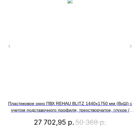
Пластиковое окно ПВХ REHAU BLITZ 1440х1750 мм (ВхШ) с
П
учетом подставочного профиля, трехстворчатое, глухое /
поворотно-откидное правое / глухое, антрацитово-серый
27 702,95
р.
50 369
р.
снаружи