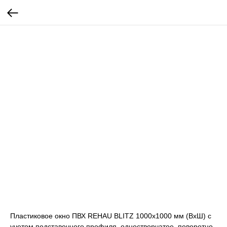
Пластиковое окно ПВХ REHAU BLITZ 1000х1000 мм (ВхШ) с
учетом подставочного профиля, одностворчатое, поворотно-