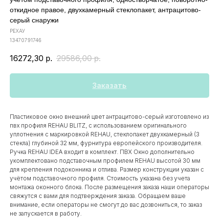
откидное правое, двухкамерный стеклопакет, антрацитово-
серый снаружи
РЕХАУ
13470791746
16272,30
р.
29586,00
р.
Заказать
Пластиковое окно внешний цвет антрацитово-серый изготовлено из
пвх профиля REHAU BLITZ, с использованием оригинального
уплотнения с маркировкой REHAU, стеклопакет двухкамерный (3
стекла) глубиной 32 мм, фурнитура европейского производителя.
Ручка REHAU IDEA входит в комплект. ПВХ Окно дополнительно
укомплектовано подставочным профилем REHAU высотой 30 мм
для крепления подоконника и отлива. Размер конструкции указан c
учётом подставочного профиля. Стоимость указана без учета
монтажа оконного блока. После размещения заказа наши операторы
свяжутся с вами для подтверждения заказа. Обращаем ваше
внимание, если операторы не смогут до вас дозвониться, то заказ
не запускается в работу.