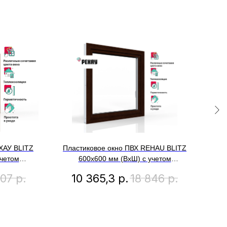
ХАУ BLITZ
Пластиковое окно ПВХ REHAU BLITZ
Пл
учетом
600х600 мм (ВхШ) с учетом
фрамуга,
подставочного профиля
607
р.
10 365,3
р.
18 846
р.
т, внешний
одностворчатое, поворотно-откидное
б
правое, двухкамерный стеклопакет,
темный дуб снаружи
д