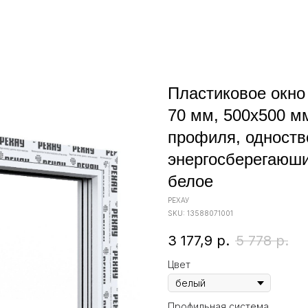
Пластиковое окн
70 мм, 500х500 м
профиля, одноств
энергосберегаюши
белое
РЕХАУ
SKU:
13588071001
3 177,9
р.
5 778
р.
Цвет
Профильная система