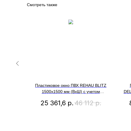
Смотреть также
ХАУ BLITZ
Пластиковое окно ПВХ REHAU BLITZ
четом
1500х1500 мм (ВхШ) с учетом
DEL
глухое,
подставочного профиля,
мм
95
р.
25 361,6
р.
46 112
р.
, внешний
двухстворчатое, глухое левое /
пр
поворотно-откидное правое,
эн
двухкамерный стеклопакет,
антрацитово-серый снаружи