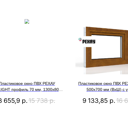
Пластиковое окно ПВХ РЕХАУ
Пластиковое окно ПВХ РЕ
IGHT профиль 70 мм, 1300х800
500x700 мм (ВхШ) с 
 (ВхШ) с учетом подставочного
подставочного профиля 
8 655,9
р.
15 738
р.
9 133,85
р.
16 
офиля, одностворчатое, глухое,
двухкамерный стеклопаке
ергосберегаюший двухкамерный
цвет золотой ду
стеклопакет, белое