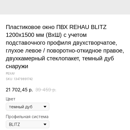
Пластиковое окно ПВХ REHAU BLITZ
1200х1500 мм (ВхШ) с учетом
подставочного профиля двухстворчатое,
глухое левое / поворотно-откидное правое,
двухкамерный стеклопакет, темный дуб
снаружи
РЕХАУ
SKU:
13479891742
21 702,45
р.
39 459
р.
Цвет
Профильная система