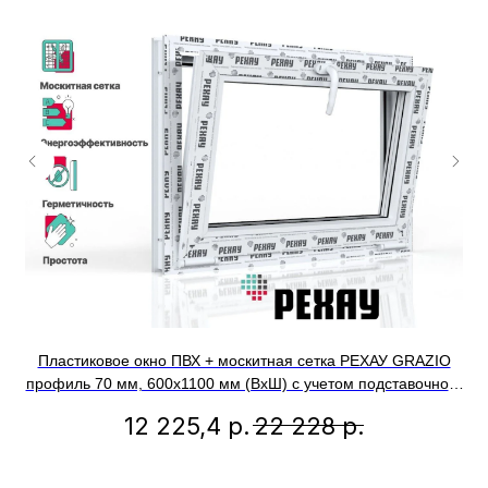
Пластиковое окно ПВХ + москитная сетка РЕХАУ GRAZIO
П
профиль 70 мм, 600x1100 мм (ВхШ) с учетом подставочного
м
профиля, фрамуга, энергосберегаюший двухкамерный
12 225,4
р.
22 228
р.
стеклопакет, белое