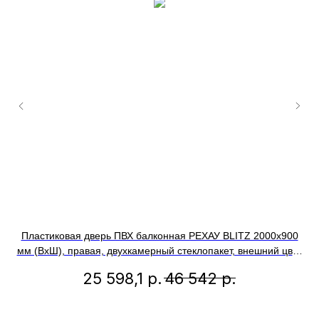
Пластиковая дверь ПВХ балконная РЕХАУ BLITZ 2000х900
П
мм (ВхШ), правая, двухкамерный стеклопакет, внешний цвет
уч
золотой дуб
25 598,1
р.
46 542
р.