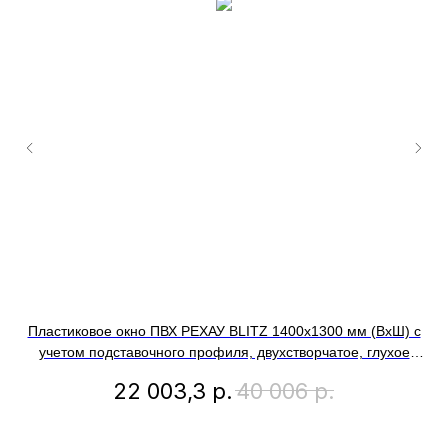
Пластиковое окно ПВХ РЕХАУ BLITZ 1400х1300 мм (ВхШ) с
П
учетом подставочного профиля, двухстворчатое, глухое
уч
левое / поворотно-откидное правое, двухкамерный
о
22 003,3
р.
40 006
р.
стеклопакет, внешний цвет золотой дуб