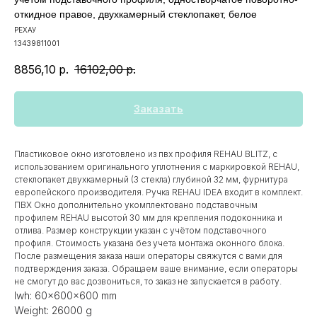
откидное правое, двухкамерный стеклопакет, белое
РЕХАУ
13439811001
8856,10
р.
16102,00
р.
Заказать
Пластиковое окно изготовлено из пвх профиля REHAU BLITZ, с
использованием оригинального уплотнения с маркировкой REHAU,
стеклопакет двухкамерный (3 стекла) глубиной 32 мм, фурнитура
европейского производителя. Ручка REHAU IDEA входит в комплект.
ПВХ Окно дополнительно укомплектовано подставочным
профилем REHAU высотой 30 мм для крепления подоконника и
отлива. Размер конструкции указан c учётом подставочного
профиля. Стоимость указана без учета монтажа оконного блока.
После размещения заказа наши операторы свяжутся с вами для
подтверждения заказа. Обращаем ваше внимание, если операторы
не смогут до вас дозвониться, то заказ не запускается в работу.
lwh: 60x600x600 mm
Weight: 26000 g