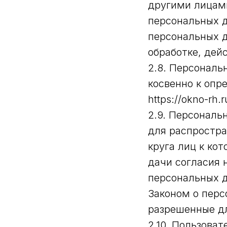
другими лицам
персональных д
персональных 
обработке, дей
2.8. Персонал
косвенно к опр
https://okno-rh.
2.9. Персональ
для распростра
круга лиц к ко
дачи согласия 
персональных 
Законом о перс
разрешенные дл
2.10. Пользоват