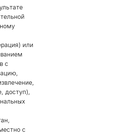
ультате
ительной
тному
ерация) или
ованием
в с
зацию,
извлечение,
, доступ),
ональных
ан,
местно с