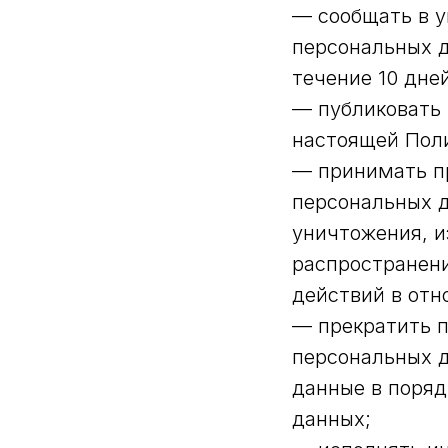
— сообщать в у
персональных д
течение 10 дне
— публиковать 
настоящей Поли
— принимать пр
персональных д
уничтожения, и
распространени
действий в отн
— прекратить п
персональных д
данные в поряд
данных;