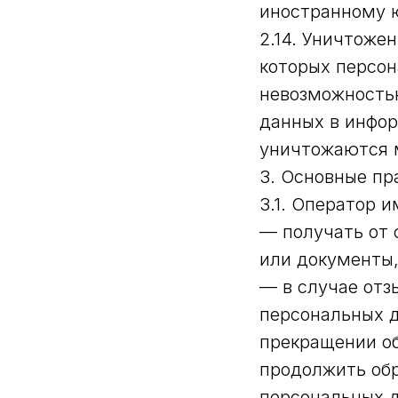
иностранному 
2.14. Уничтоже
которых персон
невозможность
данных в инфо
уничтожаются 
3. Основные пр
3.1. Оператор и
— получать от 
или документы
— в случае отз
персональных д
прекращении об
продолжить обр
персональных д