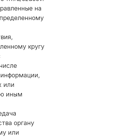
правленные на
определенному
вия,
ленному кругу
с
 числе
 информации,
х или
бо иным
едача
ства органу
му или