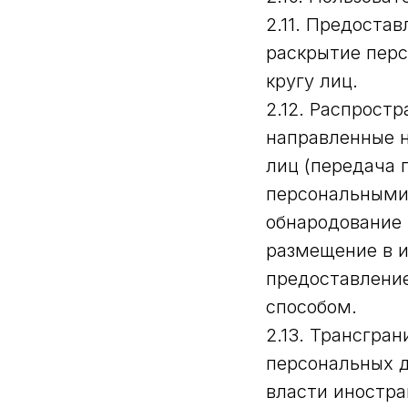
2.11. Предоста
раскрытие пер
кругу лиц.
2.12. Распрост
направленные 
лиц (передача 
персональными 
обнародование 
размещение в 
предоставлени
способом.
2.13. Трансгра
персональных д
власти иностра