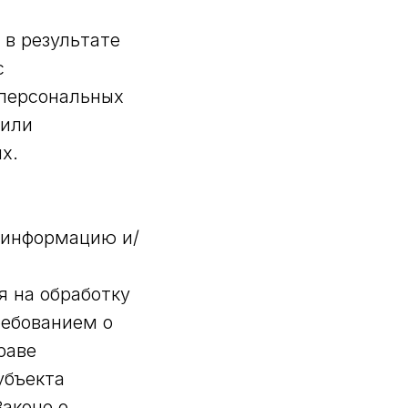
 в результате
с
персональных
/или
х.
 информацию и/
я на обработку
ребованием о
раве
убъекта
аконе о