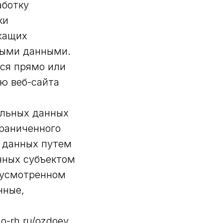
аботку
ки
жащих
ными данными.
ся прямо или
ю веб-сайта
альных данных
граниченного
х данных путем
нных субъектом
дусмотренном
нные,
o-rh.ru/ozdoev.