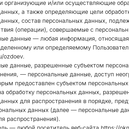
и организующие и/или осуществляющие обр
анных, а также определяющие цели обработ
данных, состав персональных данных, подле
ствия (операции), совершаемые с персональ
ьные данные — любая информация, относящая
еделенному или определяемому Пользовател
ru/ozdoev.
ные данные, разрешенные субъектом персон
нения, — персональные данные, доступ нео
торым предоставлен субъектом персональны
на обработку персональных данных, разреше
данных для распространения в порядке, пре
ональных данных (далее — персональные да
я распространения).
ель — любой посетитель веб-сайта https://okn