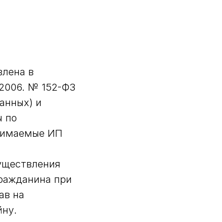
влена в
.2006. № 152-ФЗ
анных) и
ы по
инимаемые ИП
существления
гражданина при
ав на
йну.