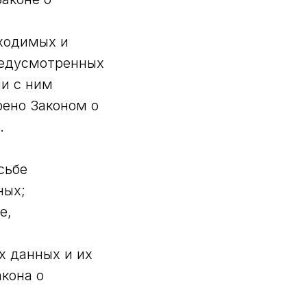
бходимых и
редусмотренных
ии с ним
ено Законом о
.
сьбе
ных;
е,
х данных и их
кона о