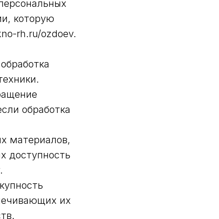
 персональных
ии, которую
no-rh.ru/ozdoev.
 обработка
техники.
ращение
если обработка
ых материалов,
их доступность
.
купность
печивающих их
тв.