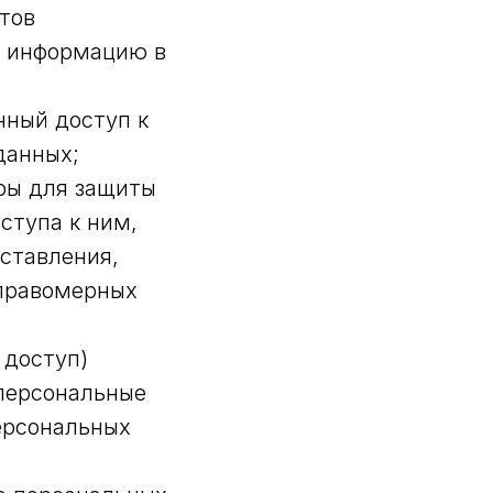
тов
ю информацию в
нный доступ к
данных;
ры для защиты
ступа к ним,
оставления,
еправомерных
 доступ)
 персональные
ерсональных