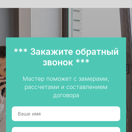
*** Закажите обратный
звонок ***
Мастер поможет с замерами,
рассчетами и составлением
договора