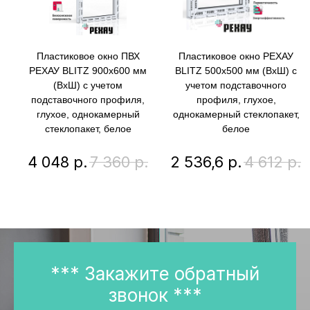
Пластиковое окно ПВХ
Пластиковое окно РЕХАУ
РЕХАУ BLITZ 900х600 мм
BLITZ 500х500 мм (ВхШ) с
(ВхШ) с учетом
учетом подставочного
подставочного профиля,
профиля, глухое,
глухое, однокамерный
однокамерный стеклопакет,
стеклопакет, белое
белое
4 048
р.
7 360
р.
2 536,6
р.
4 612
р.
*** Закажите обратный
звонок ***