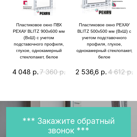
Пластиковое окно ПВХ
Пластиковое окно РЕХАУ
РЕХАУ BLITZ 900х600 мм
BLITZ 500х500 мм (ВхШ) с
(ВхШ) с учетом
учетом подставочного
подставочного профиля,
профиля, глухое,
глухое, однокамерный
однокамерный стеклопакет,
стеклопакет, белое
белое
4 048
р.
7 360
р.
2 536,6
р.
4 612
р.
*** Закажите обратный
звонок ***