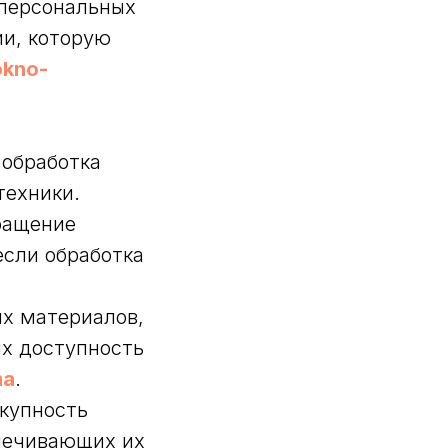
 персональных
ии, которую
okno-
 обработка
техники.
ращение
если обработка
ых материалов,
их доступность
ma
.
купность
печивающих их