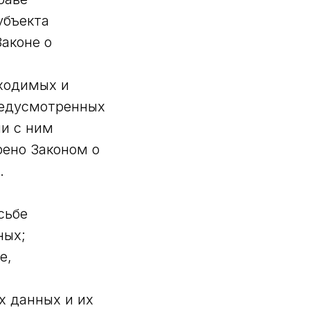
убъекта
аконе о
бходимых и
редусмотренных
ии с ним
ено Законом о
.
сьбе
ных;
е,
х данных и их