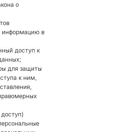
кона о
тов
ю информацию в
нный доступ к
данных;
ры для защиты
ступа к ним,
оставления,
еправомерных
 доступ)
 персональные