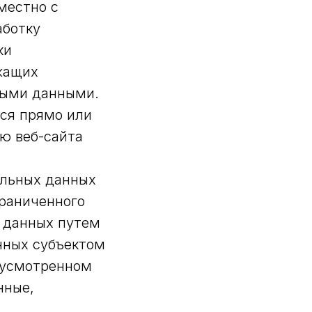
местно с
аботку
ки
жащих
ными данными.
ся прямо или
ю веб-сайта
альных данных
граниченного
х данных путем
нных субъектом
дусмотренном
нные,