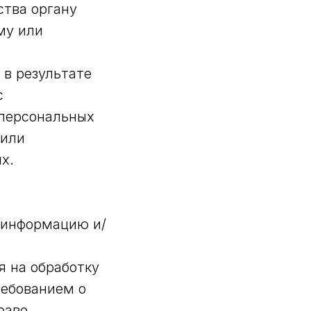
ства органу
му или
 в результате
с
персональных
/или
х.
 информацию и/
я на обработку
ребованием о
раве