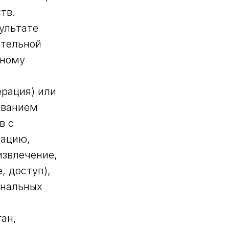
тв.
ультате
ительной
тному
ерация) или
ованием
в с
зацию,
извлечение,
, доступ),
ональных
ан,