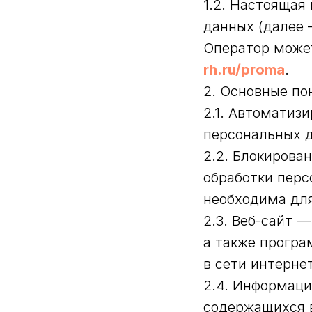
1.2. Настоящая
данных (далее 
Оператор может
rh.ru/proma
.
2. Основные по
2.1. Автоматиз
персональных 
2.2. Блокиров
обработки перс
необходима для
2.3. Веб-сайт 
а также програ
в сети интерне
2.4. Информац
содержащихся 