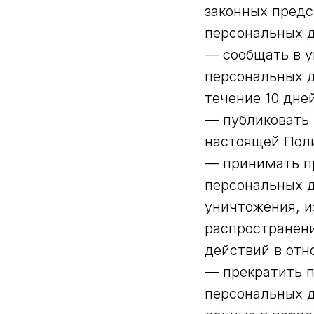
законных предс
персональных 
— сообщать в у
персональных д
течение 10 дне
— публиковать 
настоящей Поли
— принимать пр
персональных д
уничтожения, и
распространени
действий в отн
— прекратить п
персональных д