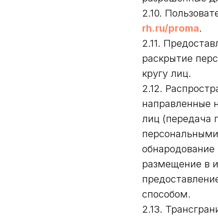
2.10. Пользова
rh.ru/proma
.
2.11. Предоста
раскрытие пер
кругу лиц.
2.12. Распрост
направленные 
лиц (передача 
персональными 
обнародование 
размещение в 
предоставлени
способом.
2.13. Трансгра