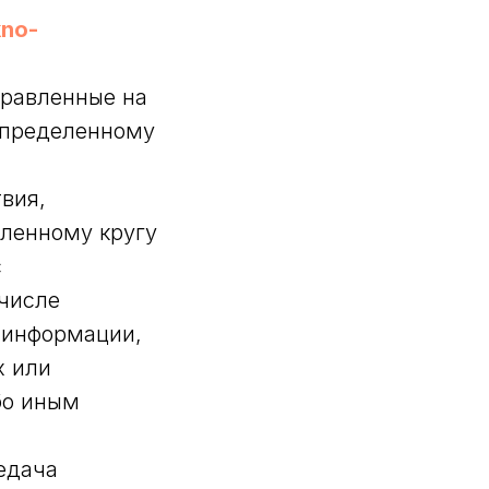
kno-
правленные на
определенному
вия,
ленному кругу
с
 числе
 информации,
х или
бо иным
едача