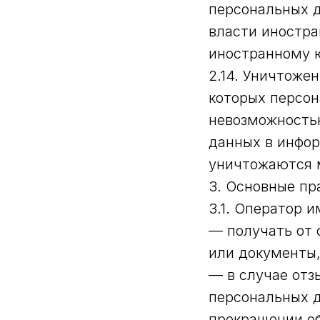
персональных д
власти иностра
иностранному 
2.14. Уничтоже
которых персон
невозможность
данных в инфо
уничтожаются 
3. Основные пр
3.1. Оператор и
— получать от 
или документы
— в случае отз
персональных д
прекращении об