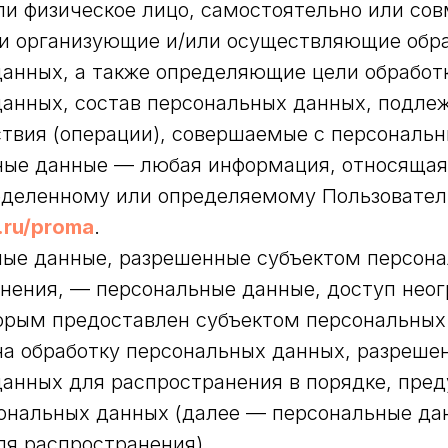
и физическое лицо, самостоятельно или сов
и организующие и/или осуществляющие обр
анных, а также определяющие цели обработ
данных, состав персональных данных, подле
ствия (операции), совершаемые с персональ
ьные данные — любая информация, относящая
еделенному или определяемому Пользовател
h.ru/proma
.
ные данные, разрешенные субъектом персон
нения, — персональные данные, доступ нео
торым предоставлен субъектом персональны
на обработку персональных данных, разреше
данных для распространения в порядке, пре
ональных данных (далее — персональные да
я распространения).