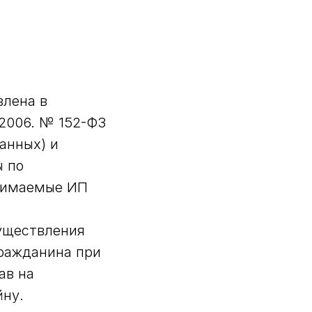
влена в
.2006. № 152-ФЗ
анных) и
ы по
инимаемые ИП
существления
гражданина при
ав на
йну.