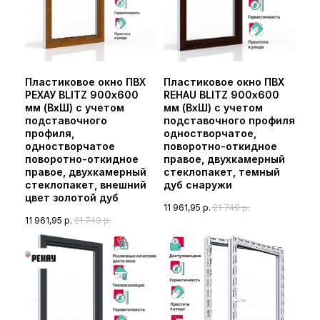
Пластиковое окно ПВХ
Пластиковое окно ПВХ
РЕХАУ BLITZ 900х600
REHAU BLITZ 900х600
мм (ВхШ) с учетом
мм (ВхШ) с учетом
подставочного
подставочного профиля
профиля,
одностворчатое,
одностворчатое
поворотно-откидное
поворотно-откидное
правое, двухкамерный
правое, двухкамерный
стеклопакет, темный
стеклопакет, внешний
дуб снаружи
цвет золотой дуб
11 961,95
р.
21 749
р.
11 961,95
р.
21 749
р.