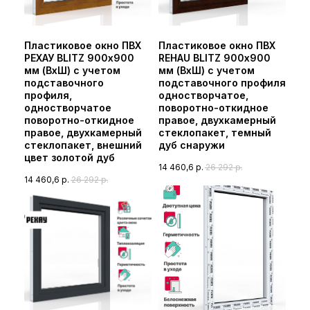
Пластиковое окно ПВХ
Пластиковое окно ПВХ
РЕХАУ BLITZ 900х900
REHAU BLITZ 900х900
мм (ВхШ) с учетом
мм (ВхШ) с учетом
подставочного
подставочного профиля
профиля,
одностворчатое,
одностворчатое
поворотно-откидное
поворотно-откидное
правое, двухкамерный
правое, двухкамерный
стеклопакет, темный
стеклопакет, внешний
дуб снаружи
цвет золотой дуб
14 460,6
р.
26 292
р.
14 460,6
р.
26 292
р.