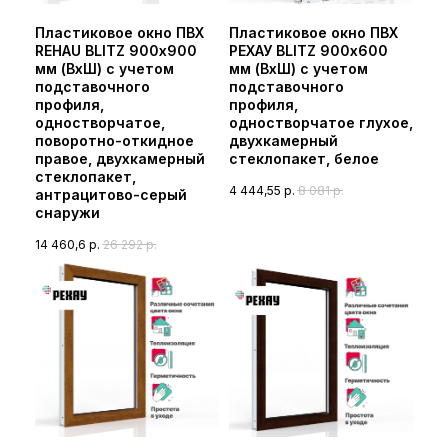
Пластиковое окно ПВХ
Пластиковое окно ПВХ
REHAU BLITZ 900х900
РЕХАУ BLITZ 900х600
мм (ВхШ) с учетом
мм (ВхШ) с учетом
подставочного
подставочного
профиля,
профиля,
одностворчатое,
одностворчатое глухое,
поворотно-откидное
двухкамерный
правое, двухкамерный
стеклопакет, белое
стеклопакет,
4 444,55
р.
8 081
р.
антрацитово-серый
снаружи
14 460,6
р.
26 292
р.