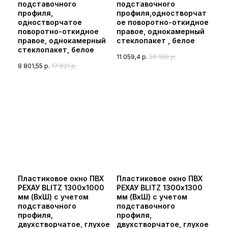
подставочного
подставочного
профиля,
профиля,одностворчат
одностворчатое
ое поворотно-откидное
поворотно-откидное
правое, однокамерный
правое, однокамерный
стеклопакет , белое
стеклопакет, белое
11 059,4
р.
20 108
р.
9 801,55
р.
17 821
р.
Пластиковое окно ПВХ
Пластиковое окно ПВХ
РЕХАУ BLITZ 1300х1000
РЕХАУ BLITZ 1300х1300
мм (ВхШ) с учетом
мм (ВхШ) с учетом
подставочного
подставочного
профиля,
профиля,
двухстворчатое, глухое
двухстворчатое, глухое