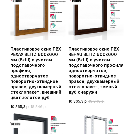
Пластиковое окно ПВХ
Пластиковое окно ПВХ
РЕХАУ BLITZ 600х600
REHAU BLITZ 600х600
мм (ВхШ) с учетом
мм (ВхШ) с учетом
подставочного
подставочного профиля
профиля,
одностворчатое,
одностворчатое
поворотно-откидное
поворотно-откидное
правое, двухкамерный
правое, двухкамерный
стеклопакет, темный
стеклопакет, внешний
дуб снаружи
цвет золотой дуб
10 365,3
р.
18 846
р.
10 365,3
р.
18 846
р.