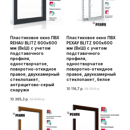
Пластиковое окно ПВХ
Пластиковое окно ПВХ
REHAU BLITZ 600х600
РЕХАУ BLITZ 900х600
мм (ВхШ) с учетом
мм (ВхШ) с учетом
подставочного
подставочного
профиля,
профиля,
одностворчатое,
одностворчатое
поворотно-откидное
поворотно-откидное
правое, двухкамерный
правое, двухкамерный
стеклопакет,
стеклопакет, белое
антрацитово-серый
10 116,7
р.
18 394
р.
снаружи
10 365,3
р.
18 846
р.