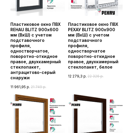
Пластиковое окно ПВХ
Пластиковое окно ПВХ
REHAU BLITZ 900х600
РЕХАУ BLITZ 900х900
мм (ВхШ) с учетом
мм (ВхШ) с учетом
подставочного
подставочного
профиля,
профиля,
одностворчатое,
одностворчатое
поворотно-откидное
поворотно-откидное
правое, двухкамерный
правое, двухкамерный
стеклопакет,
стеклопакет, белое
антрацитово-серый
12 279,3
р.
22 326
р.
снаружи
11 961,95
р.
21 749
р.