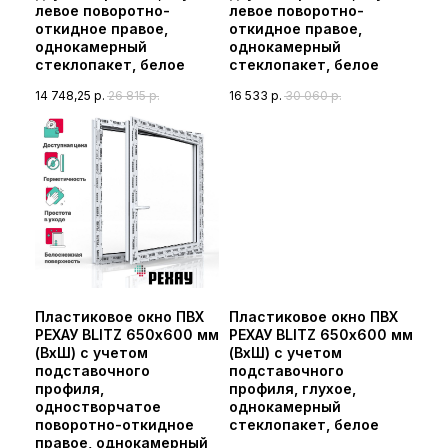
левое поворотно-
левое поворотно-
откидное правое,
откидное правое,
однокамерный
однокамерный
стеклопакет, белое
стеклопакет, белое
14 748,25
р.
26 815
р.
16 533
р.
30 060
р.
Пластиковое окно ПВХ
Пластиковое окно ПВХ
РЕХАУ BLITZ 650х600 мм
РЕХАУ BLITZ 650х600 мм
(ВхШ) с учетом
(ВхШ) с учетом
подставочного
подставочного
профиля,
профиля, глухое,
одностворчатое
однокамерный
поворотно-откидное
стеклопакет, белое
правое, однокамерный