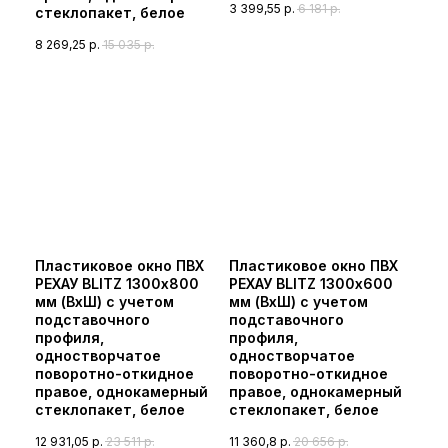
3 399,55
р.
6 181
р.
стеклопакет, белое
8 269,25
р.
15 035
р.
Пластиковое окно ПВХ
Пластиковое окно ПВХ
РЕХАУ BLITZ 1300х800
РЕХАУ BLITZ 1300х600
мм (ВхШ) с учетом
мм (ВхШ) с учетом
подставочного
подставочного
профиля,
профиля,
одностворчатое
одностворчатое
поворотно-откидное
поворотно-откидное
правое, однокамерный
правое, однокамерный
стеклопакет, белое
стеклопакет, белое
12 931,05
р.
23 511
р.
11 360,8
р.
20 656
р.