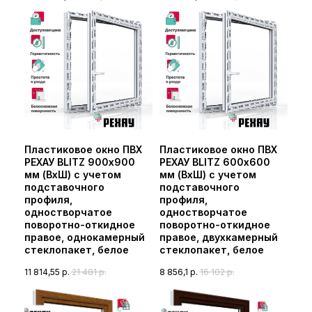
Пластиковое окно ПВХ
Пластиковое окно ПВХ
РЕХАУ BLITZ 900х900
РЕХАУ BLITZ 600х600
мм (ВхШ) с учетом
мм (ВхШ) с учетом
подставочного
подставочного
профиля,
профиля,
одностворчатое
одностворчатое
поворотно-откидное
поворотно-откидное
правое, однокамерный
правое, двухкамерный
стеклопакет, белое
стеклопакет, белое
11 814,55
р.
21 481
р.
8 856,1
р.
16 102
р.