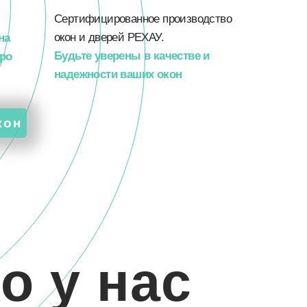
Сертифицированное производство
окон и дверей РЕХАУ.
на
Будьте уверены в качестве и
тро
надежности ваших окон
кон
о у нас