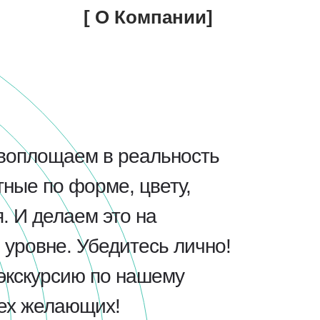
[ О Компании]
воплощаем в реальность
ные по форме, цвету,
. И делаем это на
уровне. Убедитесь лично!
экскурсию по нашему
сех желающих!