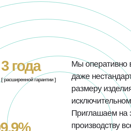
3 года
Мы оперативно 
даже нестандарт
[ расширенной гарантии ]
размеру изделия
исключительном 
Приглашаем на 
99,9%
производству в