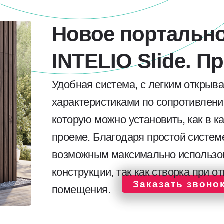
Новое портальн
INTELIO Slide. П
Удобная система, с легким открыв
характеристиками по сопротивлени
которую можно установить, как в ка
проеме. Благодаря простой систем
возможным максимально использов
конструкции, так как створка при 
Заказать звоно
помещения.