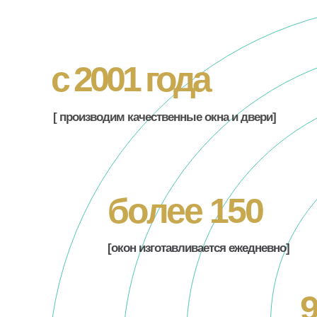
с 2001 года
[ производим качественные окна и двери]
более 150
[окон изготавливается ежедневно]