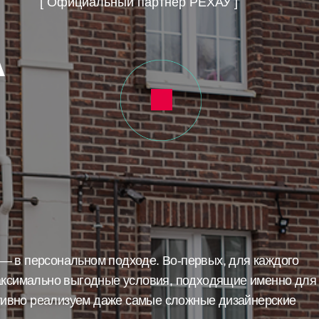
А
[ Официальный партнер РЕХАУ ]
 в персональном подходе. Во-первых, для каждого
аксимально выгодные условия, подходящие именно для
ативно реализуем даже самые сложные дизайнерские