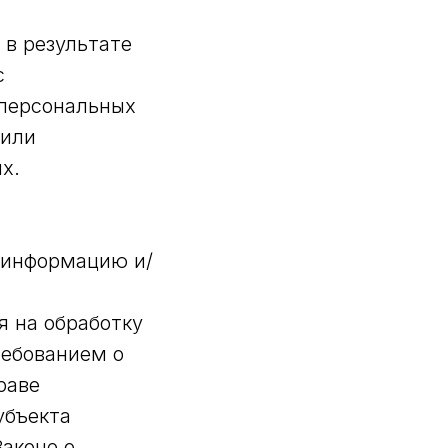
 в результате
с
персональных
/или
х.
 информацию и/
я на обработку
ребованием о
раве
убъекта
аконе о