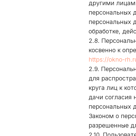
другими лицам
персональных д
персональных 
обработке, дей
2.8. Персонал
косвенно к опр
https://okno-rh.
2.9. Персональ
для распростра
круга лиц к ко
дачи согласия 
персональных 
Законом о перс
разрешенные дл
2.10. Пользова