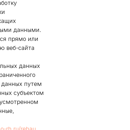
аботку
ки
жащих
ными данными.
ся прямо или
ю веб-сайта
альных данных
граниченного
х данных путем
нных субъектом
дусмотренном
нные,
no-rh.ru/rehau