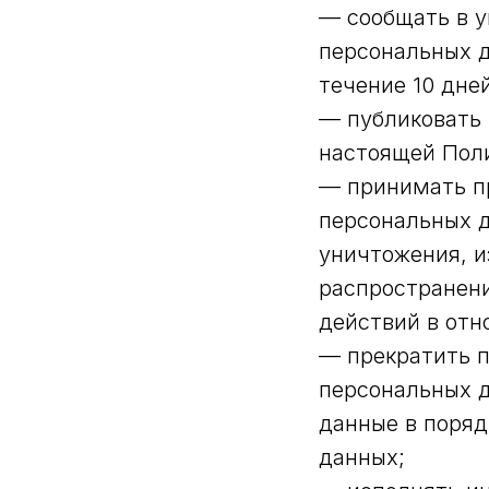
— сообщать в у
персональных д
течение 10 дне
— публиковать 
настоящей Поли
— принимать пр
персональных д
уничтожения, и
распространени
действий в отн
— прекратить п
персональных д
данные в поряд
данных;