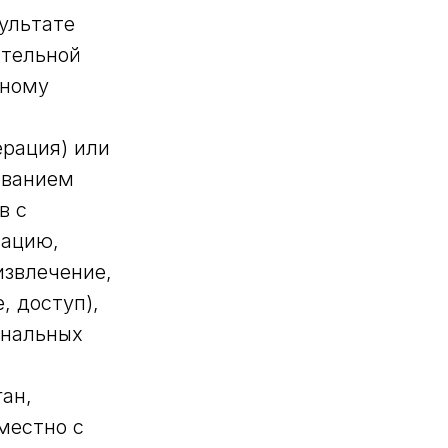
ультате
ительной
тному
ерация) или
ованием
в с
зацию,
извлечение,
, доступ),
ональных
ан,
местно с