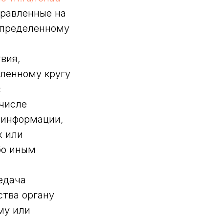
правленные на
определенному
вия,
ленному кругу
с
 числе
 информации,
х или
бо иным
едача
ства органу
му или