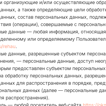
и организующие и/или осуществляющие обр
анных, а также определяющие цели обработ
данных, состав персональных данных, подле
ствия (операции), совершаемые с персональ
ьные данные — любая информация, относящая
еделенному или определяемому Пользовател
ru/rehau
.
ные данные, разрешенные субъектом персон
нения, — персональные данные, доступ нео
торым предоставлен субъектом персональны
на обработку персональных данных, разреше
данных для распространения в порядке, пре
ональных данных (далее — персональные да
я распространения).
тель — любой посетитель веб-сайта
https://ok