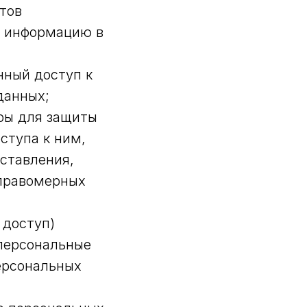
тов
ю информацию в
нный доступ к
данных;
ры для защиты
ступа к ним,
оставления,
еправомерных
 доступ)
 персональные
ерсональных