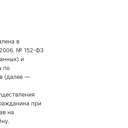
влена в
.2006. № 152-ФЗ
анных) и
ы по
в (далее —
существления
гражданина при
ав на
йну.