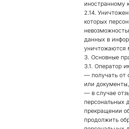
иностранному 
2.14. Уничтоже
которых персон
невозможность
данных в инфо
уничтожаются 
3. Основные пр
3.1. Оператор и
— получать от 
или документы
— в случае отз
персональных д
прекращении об
продолжить обр
персональных д