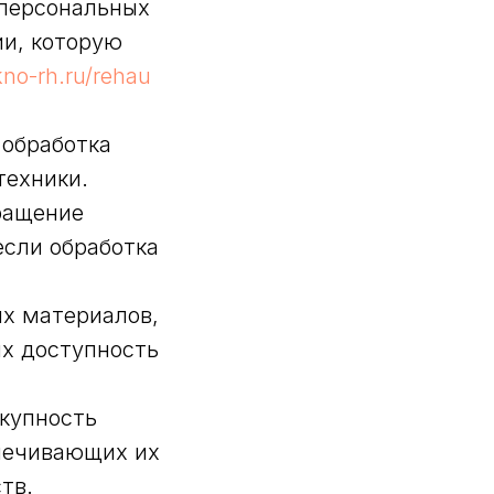
 персональных
ии, которую
kno-rh.ru/rehau
 обработка
техники.
ращение
если обработка
ых материалов,
их доступность
купность
печивающих их
тв.