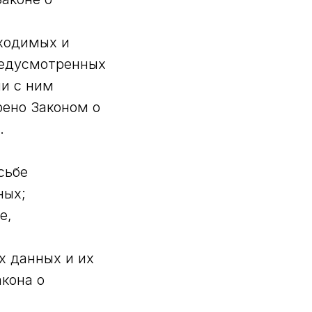
бходимых и
редусмотренных
ии с ним
ено Законом о
.
сьбе
ных;
е,
х данных и их
кона о