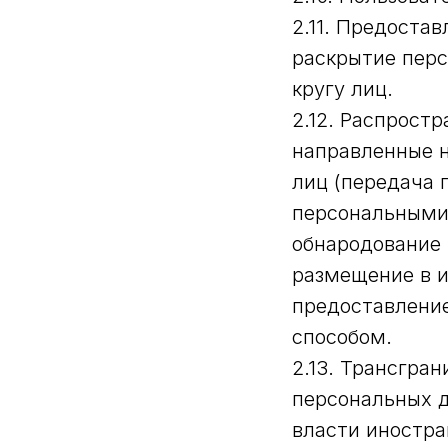
2.11. Предоста
раскрытие пер
кругу лиц.
2.12. Распрост
направленные 
лиц (передача 
персональными 
обнародование 
размещение в 
предоставлени
способом.
2.13. Трансгра
персональных д
власти иностра