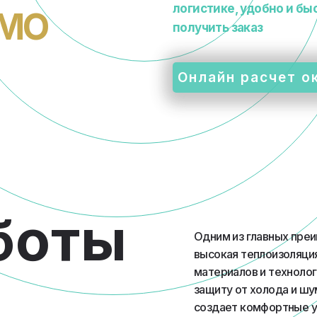
логистике, удобно и бы
 МО
получить заказ
Онлайн расчет о
боты
Одним из главных пре
высокая теплоизоляци
материалов и техноло
защиту от холода и шу
создает комфортные у