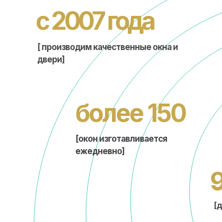
с 2007 года
[ производим качественные окна и
двери]
более 150
[окон изготавливается
ежедневно]
[