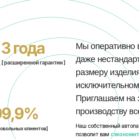
3 года
Мы оперативно 
даже нестандарт
[ расширенной гарантии ]
размеру изделия
исключительном 
Приглашаем на 
99,9%
производству в
Наш собственный автопа
довольных клиентов]
позволит вам
сэкономит