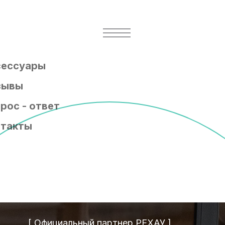
сессуары
зывы
рос - ответ
нтакты
[ Официальный партнер РЕХАУ ]