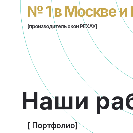
№ 1 в Москве и
[производитель окон РЕХАУ]
Наши ра
[ Портфолио]